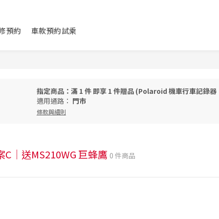
修預約
車款預約試乘
指定商品：滿 1 件 即享 1 件贈品 (Polaroid 機車行車記錄器
適用通路：
門市
條款與細則
案C｜送MS210WG 巨蜂鷹
0 件商品