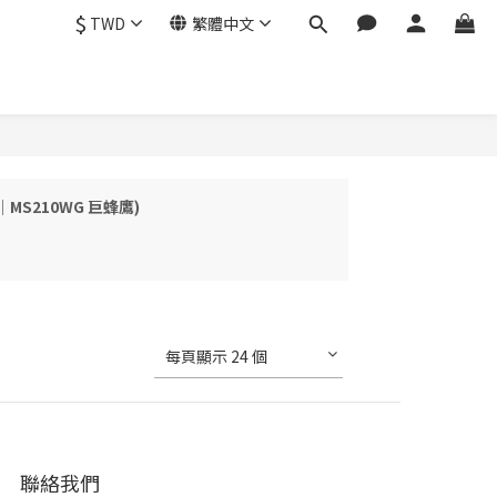
$
TWD
繁體中文
｜MS210WG 巨蜂鷹)
每頁顯示 24 個
聯絡我們