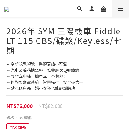
2026年 SYM 三陽機車 Fiddle
LT 115 CBS/碟煞/Keyless/七
期
➢ 全新視覺視覺｜整體更嬌小可愛
➢ 汽車及棉花糖坐墊｜堆疊層次Ｑ彈療癒
➢ 輕省立中柱｜簡單立，不費力！
➢ 側腳架斷電系統｜智慧先行，安全擺第一
➢ 貼心低座高｜嬌小女孩也能輕鬆踏地
NT$82,000
NT$76,000
規格
: CBS 碟煞
CBS 碟煞