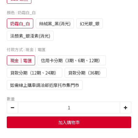
顏色
: 奶霜白_白
奶霜白_白
絲絨黑_黑(消光)
幻光銀_銀
淡顏紫_銀淺紫(消光)
付款方式
: 現金｜電匯
現金｜電匯
信用卡分期（3期、6期、12期）
貸款分期（12期、24期）
貸款分期（36期）
如需線上購車請洽鄰近摩托市集門市
數量
加入購物車